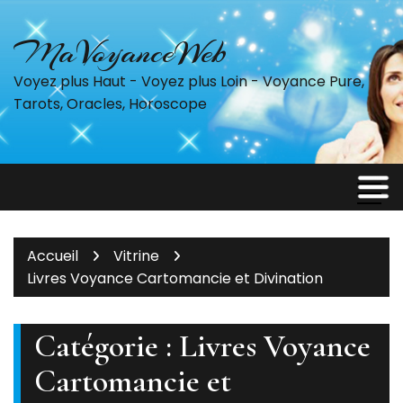
Accéder
au
MaVoyanceWeb
contenu
Voyez plus Haut - Voyez plus Loin - Voyance Pure,
Tarots, Oracles, Horoscope
Accueil
Vitrine
Livres Voyance Cartomancie et Divination
Catégorie :
Livres Voyance
Cartomancie et